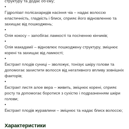
структуру та додає об'єму;
•
Гідролізат полісахаридів насіння чіа – надає волоссю
еластичність, гладкість і блиск, сприяє його відновленню та
захищає від пошкоджень;
•
Олія кокосу – запобігає ламкості та посіченню кінчиків;
•
Олія макадамії – відновлює пошкоджену структуру, зміцнює
корені та захищає від ламкості;
•
Екстракт плодів суниці – зволожує, тонізує шкіру голови та
допомогає захистити волосся від негативного впливу зовнішніх
факторів;
•
Екстракт листя алое вера – живить, зміцнює корені, сприяє
росту та допомогає боротися з сухістю і подразненням шкіри
голови;
•
Екстракт плодів журавлини – зміцнює та надає блиск волоссю;
Характеристики