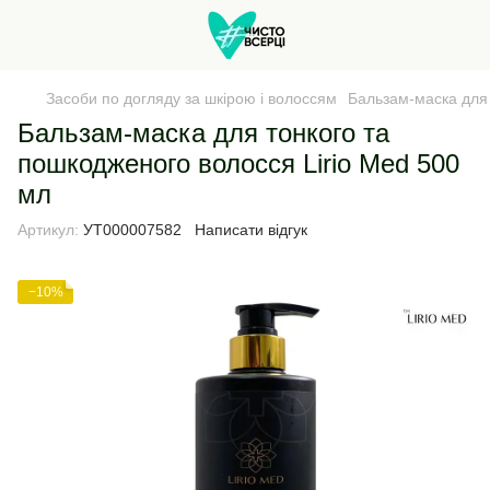
Засоби по догляду за шкірою і волоссям
Бальзам-маска для 
Бальзам-маска для тонкого та
пошкодженого волосся Lirio Med 500
мл
Артикул:
УТ000007582
Написати відгук
−10%