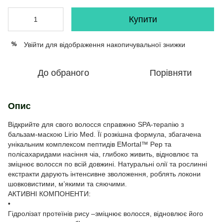
Купити
Увійти
для відображення накопичувальної знижки
%
До обраного
Порівняти
Опис
Відкрийте для свого волосся справжню SPA-терапію з
бальзам-маскою Lirio Med. Її розкішна формула, збагачена
унікальним комплексом пептидів EMortal™ Pep та
полісахаридами насіння чіа, глибоко живить, відновлює та
зміцнює волосся по всій довжині. Натуральні олії та рослинні
екстракти дарують інтенсивне зволоження, роблять локони
шовковистими, м’якими та сяючими.
АКТИВНІ КОМПОНЕНТИ:
•
Гідролізат протеїнів рису –зміцнює волосся, відновлює його