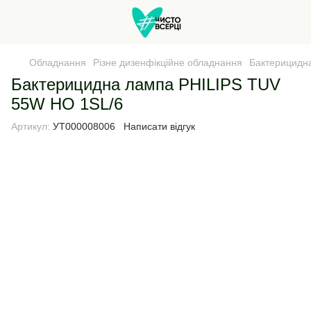
Обладнання
Різне дизенфікційне обладнання
Бактерицидн
Бактерицидна лампа PHILIPS TUV
55W НО 1SL/6
Артикул:
УТ000008006
Написати відгук