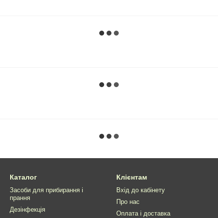
Каталог
Клієнтам
Засоби для прибирання і
Вхід до кабінету
прання
Про нас
Дезінфекція
Оплата і доставка