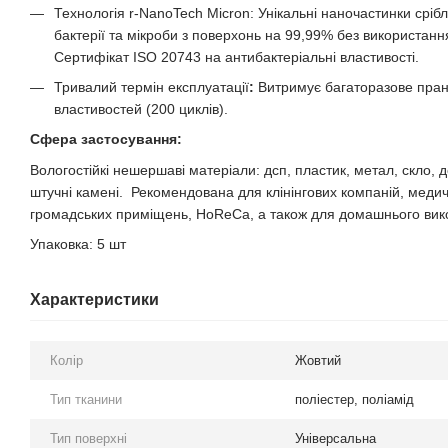
Технологія r-NanoTech Micron: Унікальні наночастинки сріб
бактерії та мікроби з поверхонь на 99,99% без використанн
Сертифікат ISO 20743 на антибактеріальні властивості.
Тривалий термін експлуатації
:
Витримує багаторазове пранн
властивостей (200 циклів).
Сфера застосування:
Вологостійкі нешершаві матеріали: дсп, пластик, метал, скло, д
штучні камені. Рекомендована для клінінгових компаній, медични
громадських приміщень, HoReCa, а також для домашнього вик
Упаковка: 5 шт
Характеристики
Колір
Жовтий
Тип тканини
поліестер, поліамід
Тип поверхні
Універсальна