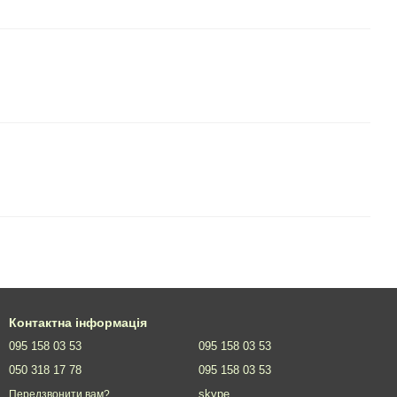
Контактна інформація
095 158 03 53
095 158 03 53
050 318 17 78
095 158 03 53
skype
Передзвонити вам?