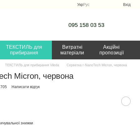
Укр
Рус
Вхід
095 158 03 53
ТЕКСТИЛЬ для
Витратні
Акційні
прибирання
матеріали
пропозиції
ТЕКСТИЛЬ для прибирання Vileda
Серветка r-NanoTech Micron, червона
ech Micron, червона
7705
Написати відгук
ичувальної знижки