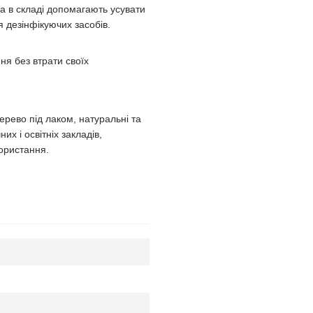
ла в складі допомагають усувати
я дезінфікуючих засобів.
я без втрати своїх
ерево під лаком, натуральні та
х і освітніх закладів,
ористання.