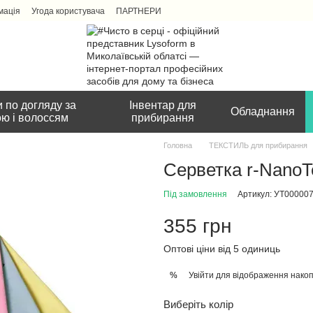
мація
Угода користувача
ПАРТНЕРИ
 по догляду за
Інвентар для
Обладнання
ою і волоссям
прибирання
Головна
ТЕКСТИЛЬ для прибирання
Серветка r-NanoT
Під замовлення
Артикул: УТ00000
355 грн
Оптові ціни від 5 одиниць
Увійти
для відображення накоп
%
Виберіть колір