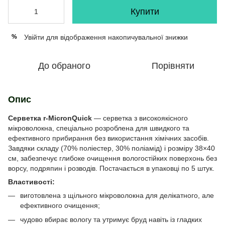
Купити
Увійти
для відображення накопичувальної знижки
%
До обраного
Порівняти
Опис
Серветка r-MicronQuick
— серветка з високоякісного
мікроволокна, спеціально розроблена для швидкого та
ефективного прибирання без використання хімічних засобів.
Завдяки складу (70% поліестер, 30% поліамід) і розміру 38×40
см, забезпечує глибоке очищення вологостійких поверхонь без
ворсу, подряпин і розводів. Постачається в упаковці по 5 штук.
Властивості:
виготовлена з щільного мікроволокна для делікатного, але
ефективного очищення;
чудово вбирає вологу та утримує бруд навіть із гладких