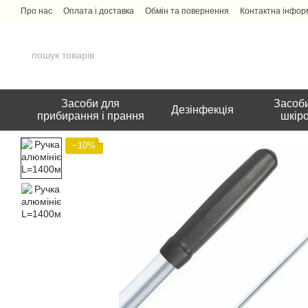
Перейти до основного контенту
Про нас
Оплата і доставка
Обмін та повернення
Контактна інфор
Засоби для
Засоби
Дезінфекція
прибирання і прання
шкір
−10%