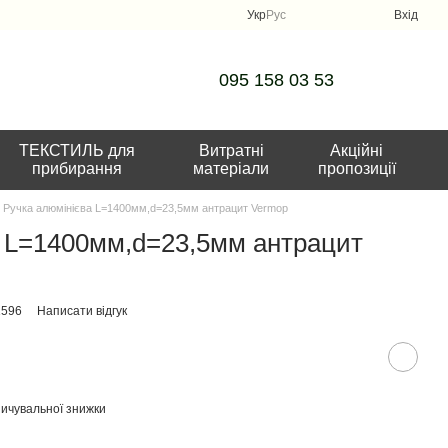
Укр
Рус
Вхід
095 158 03 53
ТЕКСТИЛЬ для
Витратні
Акційні
прибирання
матеріали
пропозиції
Ручка алюмінієва L=1400мм,d=23,5мм антрацит Vermoр
а L=1400мм,d=23,5мм антрацит
1596
Написати відгук
ичувальної знижки