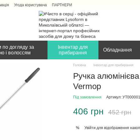
мація
Угода користувача
ПАРТНЕРИ
 по догляду за
Інвентар для
Обладнання
ою і волоссям
прибирання
Головна
Інвентар для прибирання
Ручка алюмінієв
Vermoр
Під замовлення
Артикул: УТ00000
406 грн
452 грн
Увійти
для відображення накоп
%