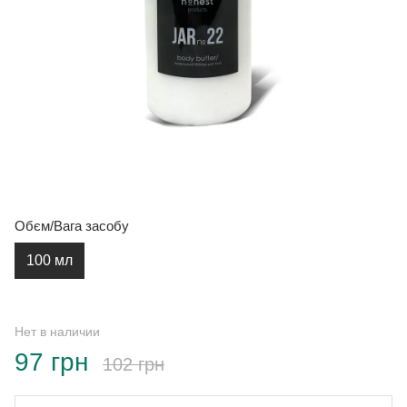
Обєм/Вага засобу
100 мл
Нет в наличии
97 грн
102 грн