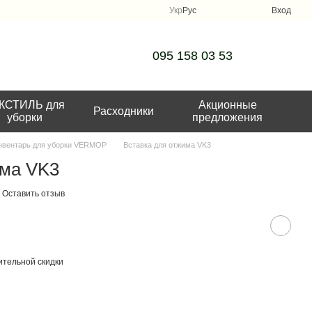
Укр
Рус
Вход
095 158 03 53
КСТИЛЬ для
Акционные
Расходники
уборки
предложения
нвентарь для уборки VERMOP
Вставка для отжима VK3
има VK3
Оставить отзыв
тельной скидки