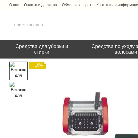
Перейти к основному контенту
О нас
Оплата и доставка
Обмен и возврат
Контактная информац
Средства для уборки и
Средства по уходу з
стирки
волосами
−10%