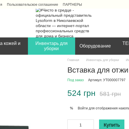
ия
Пользовательское соглашение
ПАРТНЕРЫ
а кожей и
Инвентарь для
ТЕ
Оборудование
уборки
Главная
Инвентарь для уборки
И
Вставка для отж
Под заказ
Артикул: УТ000007797
524 грн
581 грн
Войти
для отображения накопи
%
Купить