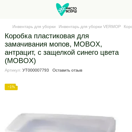
Инвентарь для уборки
Инвентарь для уборки VERMOP
Кор
Коробка пластиковая для
замачивания мопов, MOBOX,
антрацит, с защелкой синего цвета
(MOBOX)
Артикул:
УТ000007793
Оставить отзыв
−1%