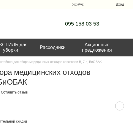
Укр
Рус
Вход
095 158 03 53
КСТИЛЬ для
Акционные
Расходники
уборки
предложения
онтейнер для сбора медицинских отходов категории В, 7 л, БиОБАК
ора медицинских отходов
, БиОБАК
Оставить отзыв
тельной скидки