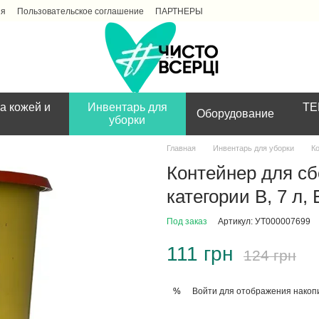
ия
Пользовательское соглашение
ПАРТНЕРЫ
а кожей и
Инвентарь для
ТЕ
Оборудование
уборки
Главная
Инвентарь для уборки
К
Контейнер для сб
категории В, 7 л
Под заказ
Артикул: УТ000007699
111 грн
124 грн
Войти
для отображения накопи
%