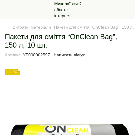
Витратні матеріали
Пакети для сміття “OnClean Bag”, 150 л, 
Пакети для сміття “OnClean Bag”,
150 л, 10 шт.
Артикул:
УТ000002597
Написати відгук
−11%