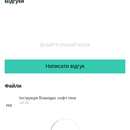
Відгуки
Додайте перший відгук
Написати відгук
Файли
Інструкція Бланідас софт піна
142 КБ
PDF