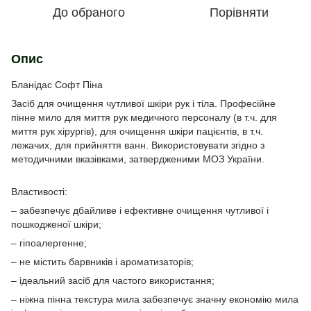
До обраного
Порівняти
Опис
Бланідас Софт Піна
Засіб для очищення чутливої ​​шкіри рук і тіла. Професійне
пінне мило для миття рук медичного персоналу (в т.ч. для
миття рук хірургів), для очищення шкіри пацієнтів, в т.ч.
лежачих, для прийняття ванн. Використовувати згідно з
методичними вказівками, затвердженими МОЗ України.
Властивості:
– забезпечує дбайливе і ефективне очищення чутливої ​​і
пошкодженої шкіри;
– гіпоалергенне;
– не містить барвників і ароматизаторів;
– ідеальний засіб для частого використання;
– ніжна пінна текстура мила забезпечує значну економію мила