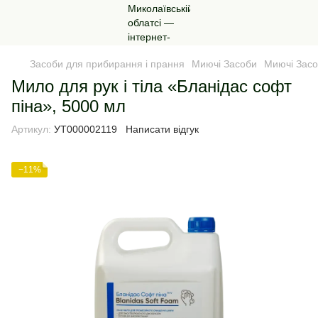
Засоби для прибирання і прання
Миючі Засоби
Миючі Зас
Мило для рук і тіла «Бланідас софт
піна», 5000 мл
Артикул:
УТ000002119
Написати відгук
−11%