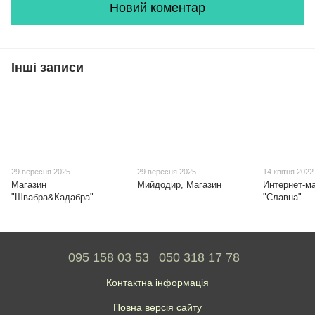
Новий коментар
Інші записи
29 вересня 2025
29 вересня 2025
14 квітня 2022
Магазин
Мийдодир, Магазин
Интернет-м
"Швабра&Кадабра"
"Славна"
095 158 03 53
050 318 17 78
Контактна інформація
Повна версія сайту