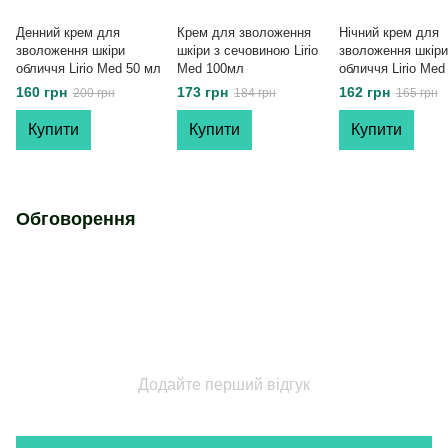
Денний крем для
Крем для зволоження
Нічний крем для
зволоження шкіри
шкіри з сечовиною Lirio
зволоження шкіри
обличчя Lirio Med 50 мл
Med 100мл
обличчя Lirio Med
160 грн
173 грн
162 грн
200 грн
184 грн
165 грн
Купити
Купити
Купити
Обговорення
Додайте перший відгук